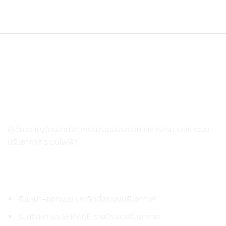
บริษัท พี.เอ.พี. เอ็นเนอร์ยี่เซฟ เซ็นเตอร์ จำกัด
ผู้เชี่ยวชาญด้านงานวิศวกรรมระบบประกอบอาคารครบวงจร ระบบ
ปรับอากาศ ระบบไฟฟ้า
บริการของเรา
รับเหมา-ออกแบบ และติดตั้งระบบปรับอากาศ
รับปรึกษา และSERVICE รายปีระบบปรับอากาศ