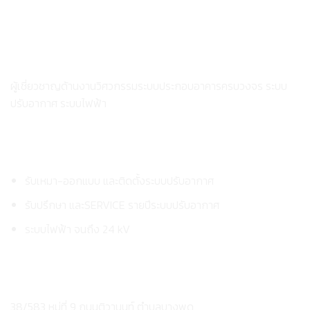
บริษัท พี.เอ.พี. เอ็นเนอร์ยี่เซฟ เซ็นเตอร์ จำกัด
ผู้เชี่ยวชาญด้านงานวิศวกรรมระบบประกอบอาคารครบวงจร ระบบ
ปรับอากาศ ระบบไฟฟ้า
บริการของเรา
รับเหมา-ออกแบบ และติดตั้งระบบปรับอากาศ
รับปรึกษา และSERVICE รายปีระบบปรับอากาศ
ระบบไฟฟ้า จนถึง 24 kV
ติดต่อเรา
38/583 หมู่ที่ 9 ถนนติวานนท์ ตำบลบางพูด